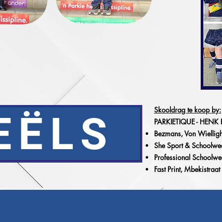
Skooldrag te koop by:
EËLS
PARKIETIQUE - HENK
Bezmans, Von Wiellig
She Sport & Schoolwea
Professional Schoolwe
Fast Print, Mbekistra