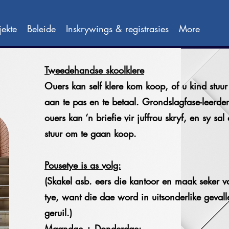
jekte
Beleide
Inskrywings & registrasies
More
Tweedehandse skoolklere
Ouers kan self klere kom koop, of u kind stuu
aan te pas en te betaal. Grondslagfase-leerder
ouers kan ‘n briefie vir juffrou skryf, en sy sal
stuur om te gaan koop.
Pousetye is as volg:
(Skakel asb. eers die kantoor en maak seker v
tye, want die dae word in uitsonderlike gevall
geruil.)
Maandae + Donderdae: