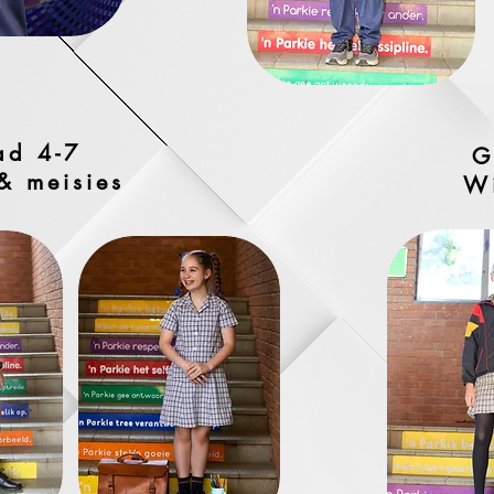
ad 4-7
G
& meisies
W