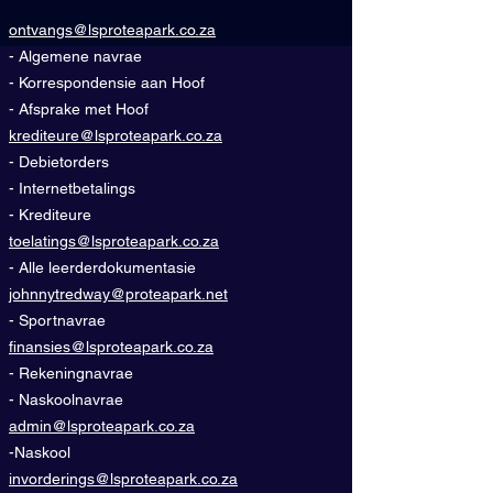
ontvangs@lsproteapark.co.za
- Algemene navrae
- Korrespondensie aan Hoof
- Afsprake met Hoof
krediteure@lsproteapark.co.za
- Debietorders
- Internetbetalings
- Krediteure
toelatings@lsproteapark.co.za
- Alle leerderdokumentasie
johnnytredway@proteapark.net
- Sportnavrae
finansies@lsproteapark.co.za
- Rekeningnavrae
- Naskoolnavrae
admin@lsproteapark.co.za
-Naskool
invorderings@lsproteapark.co.za